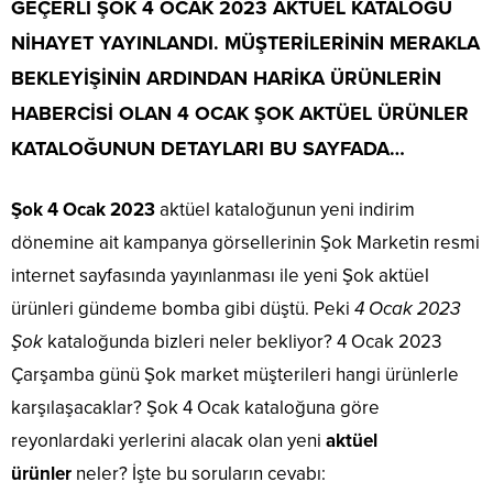
GEÇERLİ
ŞOK 4 OCAK 2023
AKTÜEL KATALOĞU
NİHAYET YAYINLANDI. MÜŞTERİLERİNİN MERAKLA
BEKLEYİŞİNİN ARDINDAN HARİKA ÜRÜNLERİN
HABERCİSİ OLAN
4 OCAK ŞOK AKTÜEL
ÜRÜNLER
KATALOĞUNUN DETAYLARI BU SAYFADA…
Şok 4 Ocak 2023
aktüel kataloğunun yeni indirim
dönemine ait kampanya görsellerinin Şok Marketin resmi
internet sayfasında yayınlanması ile yeni Şok aktüel
ürünleri gündeme bomba gibi düştü. Peki
4 Ocak 2023
Şok
kataloğunda bizleri neler bekliyor? 4 Ocak 2023
Çarşamba günü Şok market müşterileri hangi ürünlerle
karşılaşacaklar? Şok 4 Ocak kataloğuna göre
reyonlardaki yerlerini alacak olan yeni
aktüel
ürünler
neler? İşte bu soruların cevabı: