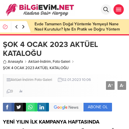
Evde Tamamen Doğal Yöntemle Yemyeşil Nane
Nasıl Kurutulur? İşte En Pratik ve Doğru Yöntem
ŞOK 4 OCAK 2023 AKTÜEL
KATALOĞU
Anasayfa
Aktüel-İndirim
,
Foto Galeri
ŞOK 4 OCAK 2023 AKTÜEL KATALOĞU
Aktüel-İndirim
Foto Galeri
02.01.2023 10:06
A
A
+
-
0
ABONE OL
YENİ YILIN İLK KAMPANYA HAFTASINDA