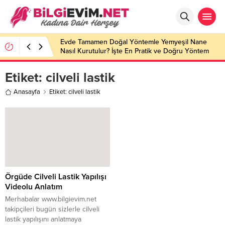
Evde Tamamen Doğal Yöntemle Yemyeşil Nane
Nasıl Kurutulur? İşte En Pratik ve Doğru Yöntem
Etiket:
cilveli lastik
Anasayfa
Etiket: cilveli lastik
Örgüde Cilveli Lastik Yapılışı
Videolu Anlatım
Merhabalar www.bilgievim.net
takipçileri bugün sizlerle cilveli
lastik yapılışını anlatmaya