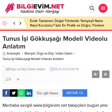
Evde Tamamen Doğal Yöntemle Yemyeşil Nane
Nasıl Kurutulur? İşte En Pratik ve Doğru Yöntem
Tunus İşi Gökkuşağı Modeli Videolu
Anlatım
Anasayfa
Manşet
,
Örgü ve Elişi
,
Video Galeri
Tunus İşi Gökkuşağı Modeli Videolu Anlatım
Örgü ve Elişi
Video Galeri
05.01.2023 09:19
A
A
+
-
0
ABONE OL
Merhaba sevgili
www.bilgievim.net
takipçileri bugün yine