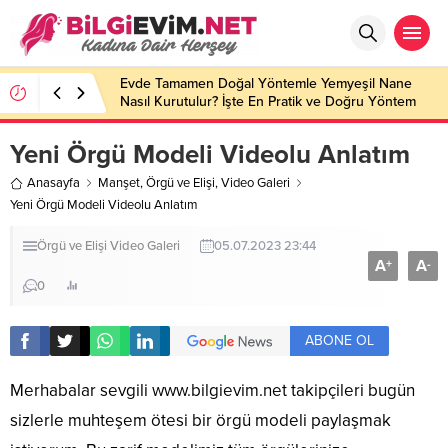
Evde Tamamen Doğal Yöntemle Yemyeşil Nane
Nasıl Kurutulur? İşte En Pratik ve Doğru Yöntem
Yeni Örgü Modeli Videolu Anlatım
Anasayfa
Manşet
,
Örgü ve Elişi
,
Video Galeri
Yeni Örgü Modeli Videolu Anlatım
Örgü ve Elişi
Video Galeri
05.07.2023 23:44
A
A
+
-
0
ABONE OL
Merhabalar sevgili
www.bilgievim.net
takipçileri bugün
sizlerle muhteşem ötesi bir örgü modeli paylaşmak