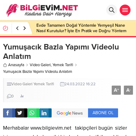
Evde Tamamen Doğal Yöntemle Yemyeşil Nane
Nasıl Kurutulur? İşte En Pratik ve Doğru Yöntem
Yumuşacık Bazla Yapımı Videolu
Anlatım
Anasayfa
Video Galeri
,
Yemek Tarifi
Yumuşacık Bazla Yapımı Videolu Anlatım
Video Galeri
Yemek Tarifi
24.03.2022 16:22
A
A
+
-
0
ABONE OL
Merhabalar
www.bilgievim.net
takipçileri bugün sizler