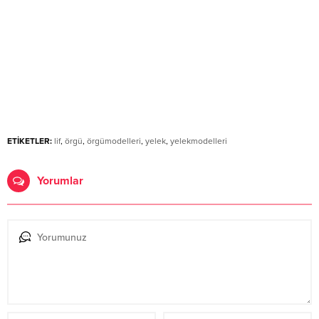
ETİKETLER:
lif
,
örgü
,
örgümodelleri
,
yelek
,
yelekmodelleri
Yorumlar