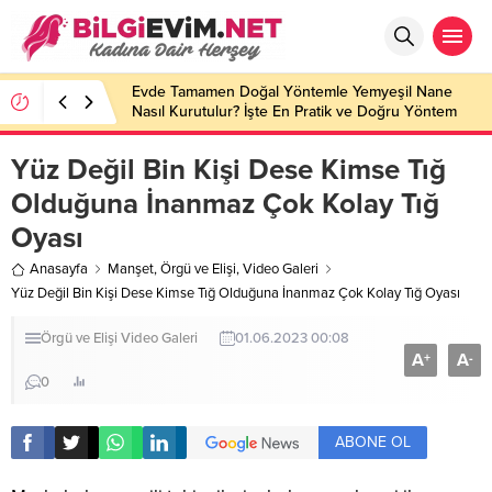
Evde Tamamen Doğal Yöntemle Yemyeşil Nane
Nasıl Kurutulur? İşte En Pratik ve Doğru Yöntem
Yüz Değil Bin Kişi Dese Kimse Tığ
Olduğuna İnanmaz Çok Kolay Tığ
Oyası
Anasayfa
Manşet
,
Örgü ve Elişi
,
Video Galeri
Yüz Değil Bin Kişi Dese Kimse Tığ Olduğuna İnanmaz Çok Kolay Tığ Oyası
Örgü ve Elişi
Video Galeri
01.06.2023 00:08
A
A
+
-
0
ABONE OL