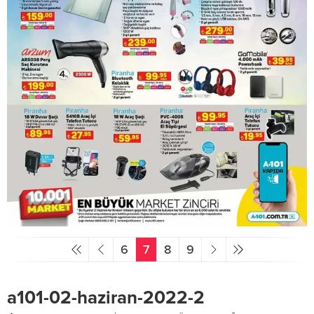
6
7
8
9
a101-02-haziran-2022-2