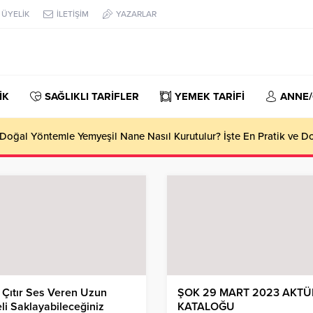
ÜYELİK
İLETİŞİM
YAZARLAR
İK
SAĞLIKLI TARİFLER
YEMEK TARİFİ
ANNE
oğal Yöntemle Yemyeşil Nane Nasıl Kurutulur? İşte En Pratik ve 
r Çıtır Ses Veren Uzun
ŞOK 29 MART 2023 AKTÜ
li Saklayabileceğiniz
KATALOĞU