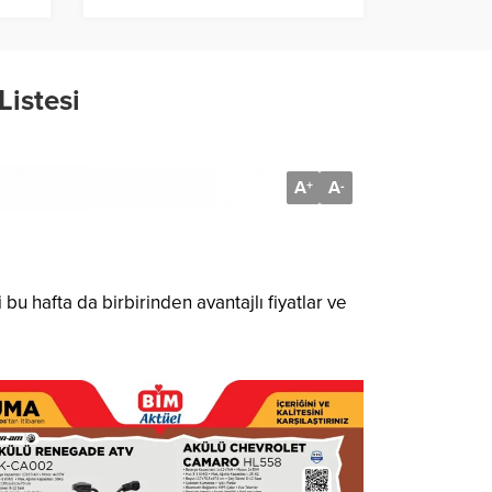
Listesi
A
A
+
-
u hafta da birbirinden avantajlı fiyatlar ve