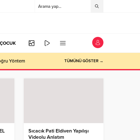
/ÇOCUK
Doğru Yöntem
TÜMÜNÜ GÖSTER →
EL
Sıcacık Pati Eldiven Yapılışı
Videolu Anlatım