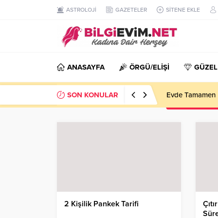
ASTROLOJİ
GAZETELER
SİTENE EKLE
ANASAYFA
ÖRGÜ/ELİŞİ
GÜZEL
SON KONULAR
Evde Tamamen D
2 Kişilik Pankek Tarifi
Çıtı
Süre