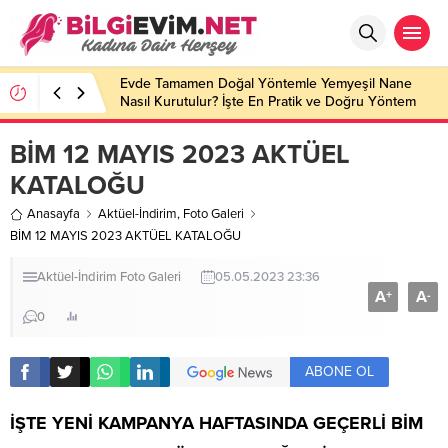
Evde Tamamen Doğal Yöntemle Yemyeşil Nane
Nasıl Kurutulur? İşte En Pratik ve Doğru Yöntem
BİM 12 MAYIS 2023 AKTÜEL
KATALOĞU
Anasayfa
Aktüel-İndirim
,
Foto Galeri
BİM 12 MAYIS 2023 AKTÜEL KATALOĞU
Aktüel-İndirim
Foto Galeri
05.05.2023 23:36
A
A
+
-
0
ABONE OL
İŞTE YENİ KAMPANYA HAFTASINDA GEÇERLİ
BİM