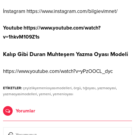
İnstagram
https://www.instagram.com/bilgievimnet/
Youtube
https://www.youtube.com/watch?
v=1hkvM109Z1s
Kalıp Gibi Duran Muhteşem Yazma Oyası Modeli
https://www.youtube.com/watch?v=yPzOOCL_dyc
ETİKETLER:
çeyizlikyemenioıyasımodelleri
,
örgü
,
tığoyası
,
yazmaoyasi
,
yazmaoyasimodelleri
,
yemeni
,
yemenioyası
Yorumlar