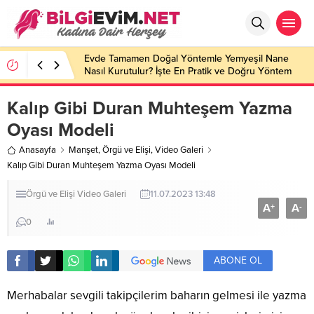
Evde Tamamen Doğal Yöntemle Yemyeşil Nane
Nasıl Kurutulur? İşte En Pratik ve Doğru Yöntem
Kalıp Gibi Duran Muhteşem Yazma
Oyası Modeli
Anasayfa
Manşet
,
Örgü ve Elişi
,
Video Galeri
Kalıp Gibi Duran Muhteşem Yazma Oyası Modeli
Örgü ve Elişi
Video Galeri
11.07.2023 13:48
A
A
+
-
0
ABONE OL
Merhabalar sevgili takipçilerim baharın gelmesi ile yazma