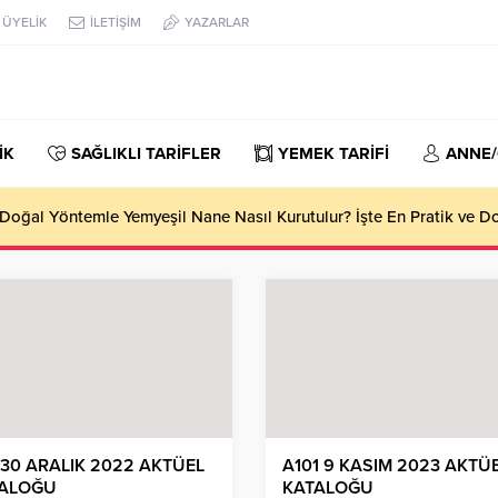
ÜYELİK
İLETİŞİM
YAZARLAR
İK
SAĞLIKLI TARİFLER
YEMEK TARİFİ
ANNE
oğal Yöntemle Yemyeşil Nane Nasıl Kurutulur? İşte En Pratik ve 
 30 ARALIK 2022 AKTÜEL
A101 9 KASIM 2023 AKTÜ
ALOĞU
KATALOĞU