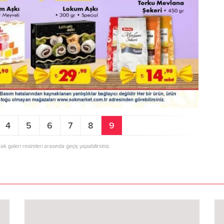
4
5
6
7
8
9
rak galeri resimleri arasında geçiş yapabilirsiniz.