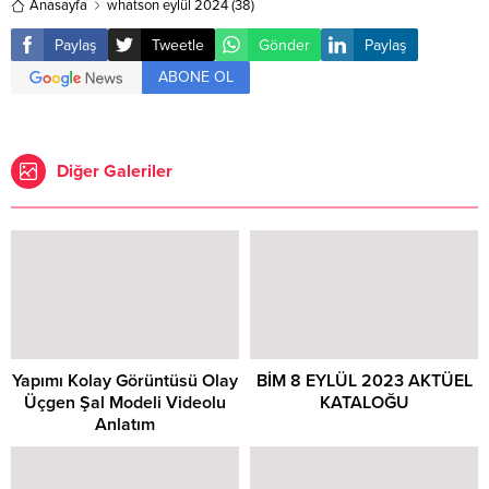
Anasayfa
whatson eylül 2024 (38)
Paylaş
Tweetle
Gönder
Paylaş
ABONE OL
Diğer Galeriler
Yapımı Kolay Görüntüsü Olay
BİM 8 EYLÜL 2023 AKTÜEL
Üçgen Şal Modeli Videolu
KATALOĞU
Anlatım