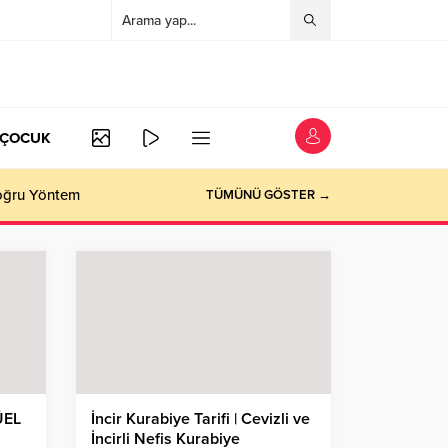
/ÇOCUK
Doğru Yöntem
TÜMÜNÜ GÖSTER →
ÜEL
İncir Kurabiye Tarifi | Cevizli ve
İncirli Nefis Kurabiye