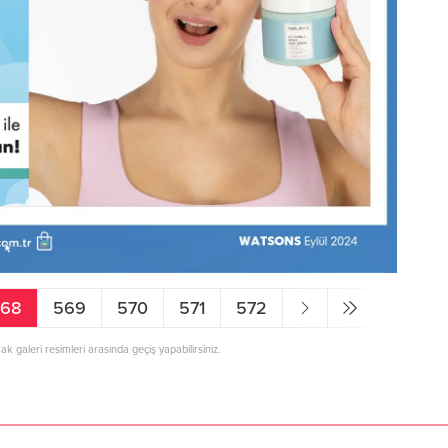
568
569
570
571
572
rak galeri resimleri arasında geçiş yapabilirsiniz.