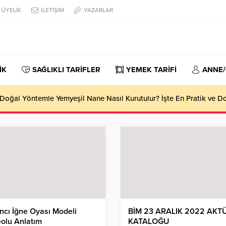
ÜYELİK
İLETİŞİM
YAZARLAR
İK
SAĞLIKLI TARİFLER
YEMEK TARİFİ
ANNE
oğal Yöntemle Yemyeşil Nane Nasıl Kurutulur? İşte En Pratik ve 
ncı İğne Oyası Modeli
BİM 23 ARALIK 2022 AKT
olu Anlatım
KATALOĞU