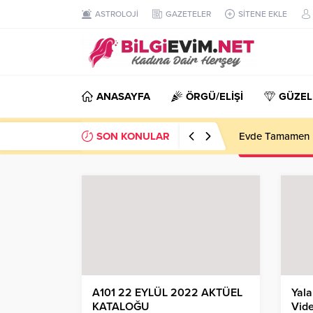
ASTROLOJİ
GAZETELER
SİTENE EKLE
ANASAYFA
ÖRGÜ/ELİŞİ
GÜZEL
SON KONULAR
Evde Tamamen D
A101 22 EYLÜL 2022 AKTÜEL
Yala
KATALOĞU
Vide