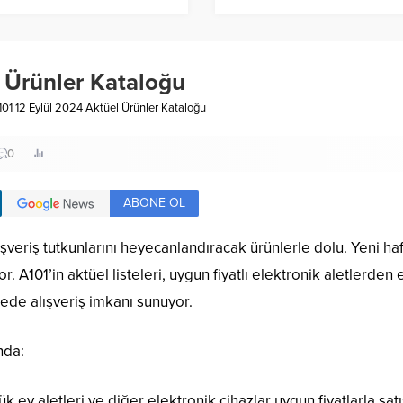
 Ürünler Kataloğu
101 12 Eylül 2024 Aktüel Ürünler Kataloğu
0
ABONE OL
lışveriş tutkunlarını heyecanlandıracak ürünlerle dolu. Yeni h
r. A101’in aktüel listeleri, uygun fiyatlı elektronik aletlerden
de alışveriş imkanı sunuyor.
nda:
k ev aletleri ve diğer elektronik cihazlar uygun fiyatlarla sat