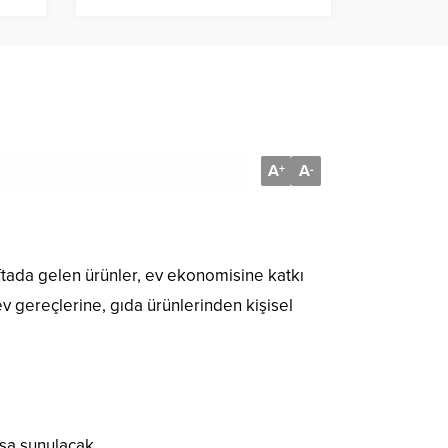
A
A
+
-
aftada gelen ürünler, ev ekonomisine katkı
 ev gereçlerine, gıda ürünlerinden kişisel
ışa sunulacak.