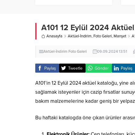
Anlatım
A101 12 Eylül 2024 Aktüel
Anasayfa
Aktüel-İndirim
,
Foto Galeri
,
Manşet
A
Aktüel-İndirim
Foto Galeri
09.09.2024 13:51
Paylaş
Tweetle
Gönder
Paylaş
A101’in 12 Eylül 2024 aktüel kataloğu, yine a
sağlamak isteyenler için cazip fırsatlar sunuyo
bakım malzemelerine kadar geniş bir yelpaze
Bu haftaki katalogda öne çıkan ürünler arası
Elektronik Ürünler:
Cep telefonları, küçü