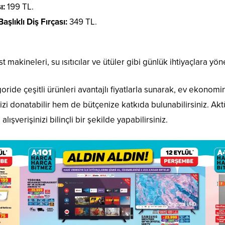
ı:
199 TL.
lıklı Diş Fırçası:
349 TL.
t makineleri, su ısıtıcılar ve ütüler gibi günlük ihtiyaçlara yöne
oride çeşitli ürünleri avantajlı fiyatlarla sunarak, ev ekonom
nizi donatabilir hem de bütçenize katkıda bulunabilirsiniz. A
lışverişinizi bilinçli bir şekilde yapabilirsiniz.