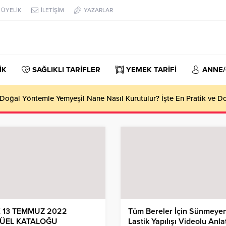
ÜYELİK
İLETİŞİM
YAZARLAR
İK
SAĞLIKLI TARİFLER
YEMEK TARİFİ
ANNE
oğal Yöntemle Yemyeşil Nane Nasıl Kurutulur? İşte En Pratik ve 
 13 TEMMUZ 2022
Tüm Bereler İçin Sünmeye
ÜEL KATALOĞU
Lastik Yapılışı Videolu Anla