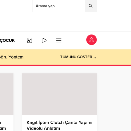
/ÇOCUK
Doğru Yöntem
TÜMÜNÜ GÖSTER →
n
Kağıt İpten Clutch Çanta Yapımı
tım
Videolu Anlatım