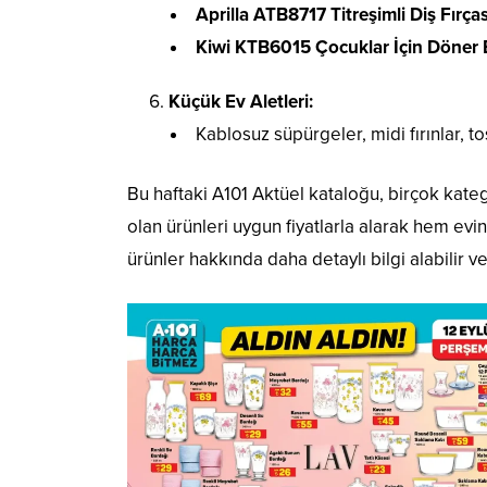
Aprilla ATB8717 Titreşimli Diş Fırças
Kiwi KTB6015 Çocuklar İçin Döner Baş
Küçük Ev Aletleri:
Kablosuz süpürgeler, midi fırınlar, tos
Bu haftaki A101 Aktüel kataloğu, birçok kateg
olan ürünleri uygun fiyatlarla alarak hem evi
ürünler hakkında daha detaylı bilgi alabilir ve a