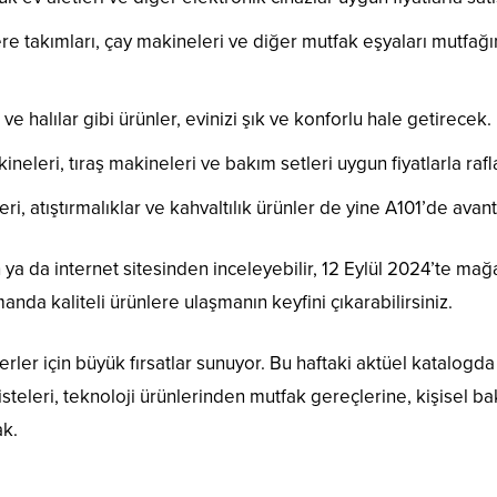
re takımları, çay makineleri ve diğer mutfak eşyaları mutfağın
ve halılar gibi ürünler, evinizi şık ve konforlu hale getirecek.
eleri, tıraş makineleri ve bakım setleri uygun fiyatlarla rafl
ri, atıştırmalıklar ve kahvaltılık ürünler de yine A101’de avantaj
ya da internet sitesinden inceleyebilir, 12 Eylül 2024’te mağa
da kaliteli ürünlere ulaşmanın keyfini çıkarabilirsiniz.
everler için büyük fırsatlar sunuyor. Bu haftaki aktüel katalog
m listeleri, teknoloji ürünlerinden mutfak gereçlerine, kişisel 
ak.