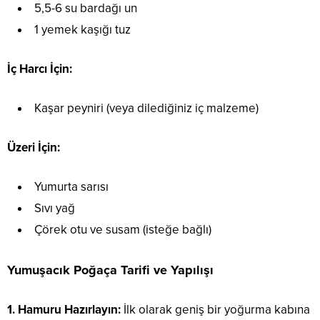
5,5-6 su bardağı un
1 yemek kaşığı tuz
İç Harcı İçin:
Kaşar peyniri (veya dilediğiniz iç malzeme)
Üzeri İçin:
Yumurta sarısı
Sıvı yağ
Çörek otu ve susam (isteğe bağlı)
Yumuşacık Poğaça Tarifi ve Yapılışı
1. Hamuru Hazırlayın:
İlk olarak geniş bir yoğurma kabına