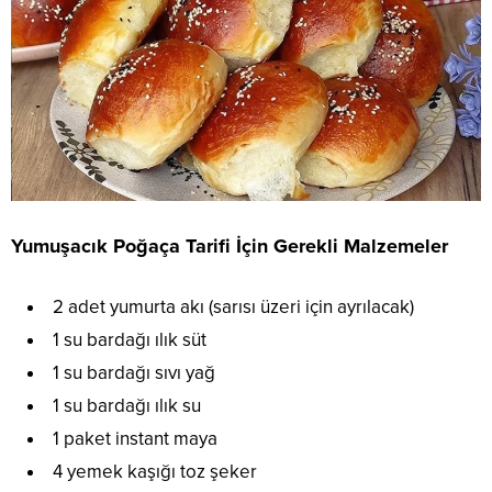
Yumuşacık Poğaça Tarifi İçin Gerekli Malzemeler
2 adet yumurta akı (sarısı üzeri için ayrılacak)
1 su bardağı ılık süt
1 su bardağı sıvı yağ
1 su bardağı ılık su
1 paket instant maya
4 yemek kaşığı toz şeker