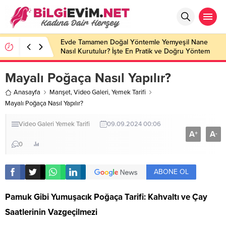
Evde Tamamen Doğal Yöntemle Yemyeşil Nane
Nasıl Kurutulur? İşte En Pratik ve Doğru Yöntem
Mayalı Poğaça Nasıl Yapılır?
Anasayfa
Manşet
,
Video Galeri
,
Yemek Tarifi
Mayalı Poğaça Nasıl Yapılır?
Video Galeri
Yemek Tarifi
09.09.2024 00:06
A
A
+
-
0
ABONE OL
Pamuk Gibi Yumuşacık Poğaça Tarifi: Kahvaltı ve Çay
Saatlerinin Vazgeçilmezi