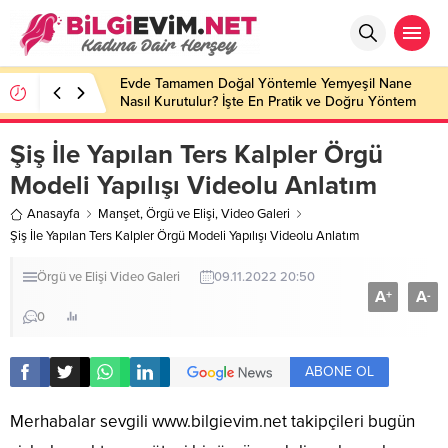
Evde Tamamen Doğal Yöntemle Yemyeşil Nane
Nasıl Kurutulur? İşte En Pratik ve Doğru Yöntem
Şiş İle Yapılan Ters Kalpler Örgü
Modeli Yapılışı Videolu Anlatım
Anasayfa
Manşet
,
Örgü ve Elişi
,
Video Galeri
Şiş İle Yapılan Ters Kalpler Örgü Modeli Yapılışı Videolu Anlatım
Örgü ve Elişi
Video Galeri
09.11.2022 20:50
A
A
+
-
0
ABONE OL
Merhabalar sevgili
www.bilgievim.net
takipçileri bugün