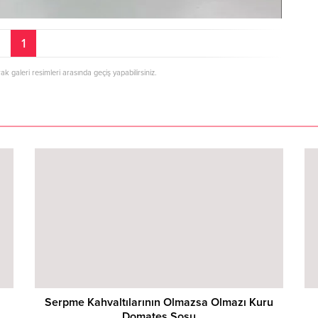
1
rak galeri resimleri arasında geçiş yapabilirsiniz.
Serpme Kahvaltılarının Olmazsa Olmazı Kuru
Domates Sosu