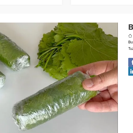
B
Bu
Tu