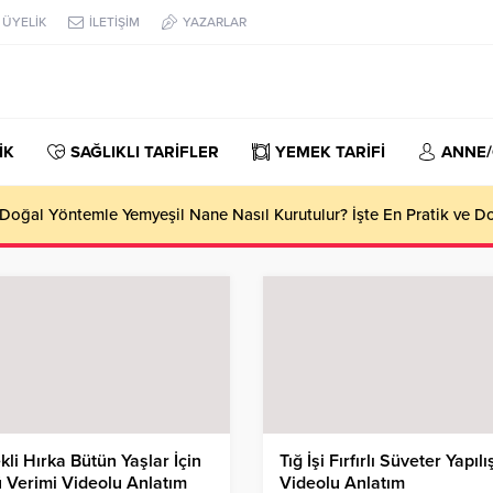
ÜYELİK
İLETİŞİM
YAZARLAR
İK
SAĞLIKLI TARİFLER
YEMEK TARİFİ
ANNE
oğal Yöntemle Yemyeşil Nane Nasıl Kurutulur? İşte En Pratik ve 
kli Hırka Bütün Yaşlar İçin
Tığ İşi Fırfırlı Süveter Yapılı
 Verimi Videolu Anlatım
Videolu Anlatım