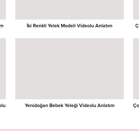
ım
İki Renkli Yelek Modeli Videolu Anlatım
Ç
olu
Yenidoğan Bebek Yeleği Videolu Anlatım
Ço