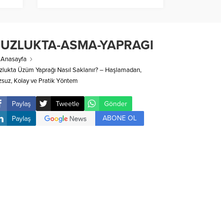
UZLUKTA-ASMA-YAPRAGI
Anasayfa
zlukta Üzüm Yaprağı Nasıl Saklanır? – Haşlamadan,
zsuz, Kolay ve Pratik Yöntem
Paylaş
Tweetle
Gönder
ABONE OL
Paylaş