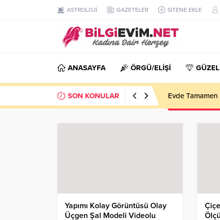
ASTROLOJİ
GAZETELER
SİTENE EKLE
ANASAYFA
ÖRGÜ/ELİŞİ
GÜZEL
SON KONULAR
Evde Tamamen D
Yapımı Kolay Görüntüsü Olay
Çiçe
Üçgen Şal Modeli Videolu
Ölçü