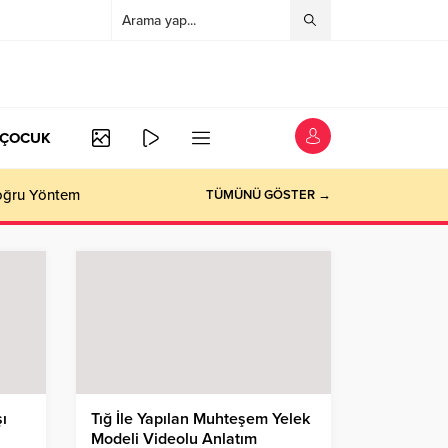
/ÇOCUK
Doğru Yöntem
TÜMÜNÜ GÖSTER →
şı
Tığ İle Yapılan Muhteşem Yelek
Modeli Videolu Anlatım