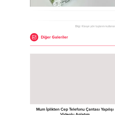
Bilgi: Klavye yön tuşlarını kullana
Diğer Galeriler
Mum İplikten Cep Telefonu Çantası Yapılışı
Videolu Anlatım