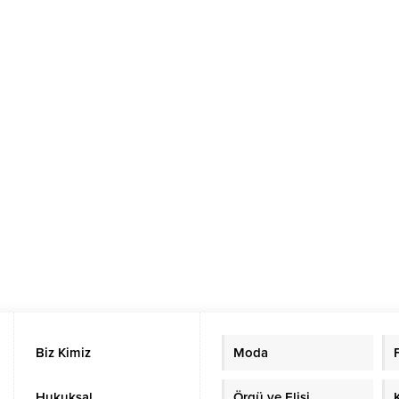
Biz Kimiz
Moda
Hukuksal
Örgü ve Elişi